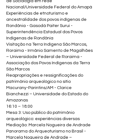
de Sociologia em rede
Nacional/Universidade Federal do Amapá
Experiências de etnoturismo e
ancestralidade dos povos indígenas de
Rondônia - Gasodá Paiter Surui -
Superintendência Estadual dos Povos
Indígenas de Rondônia
Visitação na Terra Indígena São Marcos,
Roraima - Irmânio Samento de Magalhães
– Universidade Federal de Roraima -
Associação dos Povos Indígenas da Terra
São Marcos
Reapropriações e ressignificações do
patrimônio arqueológico no sítio
Macurany-Parintins/AM - Clarice
Bianchezzi – Universidade do Estado do
Amazonas
16:10 – 18:00
Mesa 3: Uso público do patrimônio
arqueológico: experiências diversas
Mediação: Marcela Nogueira de Andrade
Panorama do Arqueoturismo no Brasil -
Marcela Nogueira de Andrade –