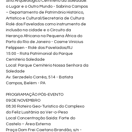
Sítio Arqueológico Cemitério da Soledade:
o Lugar e o Outro Mundo - Sabrina Campos
– Departamento de Patrimônio Histórico,
Artístico e Cultural/Secretaria de Cultura
Rolé dos Favelados como instrumento de
inclusão na cidade e o Circuito da
Herança Africana na Pequena África do
Porto do Rio de Janeiro - Cosme Vinícius
Felippsen - Rolé dos Favelados/RJ
15:00 - Rota Patrimonial do Parque
Cemitério Soledade
Local: Parque Cemitério Nossa Senhora da
Soledade
Av. Serzedelo Corrêa, 514 - Batista
Campos, Belém - PA
PROGRAMAÇÃO PÓS-EVENTO
09 DE NOVEMBRO
08:30 Roteiro Geo-Turístico do Complexo
do Feliz Lusitânia ao Ver-o-Peso
Local Concentração Saída: Forte do
Castelo – Área Externa
Praça Dom Frei Caetano Brandão, s/n -