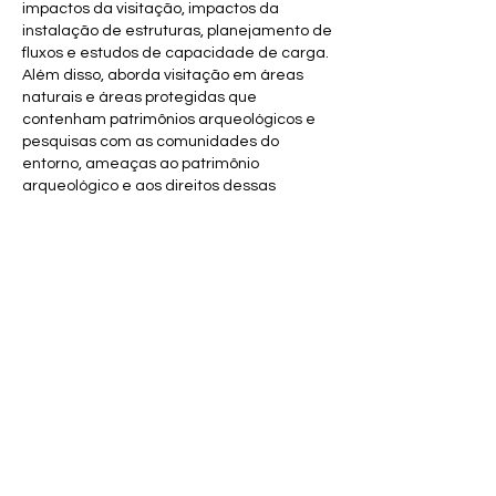
impactos da visitação, impactos da
instalação de estruturas, planejamento de
fluxos e estudos de capacidade de carga.
Além disso, aborda visitação em áreas
naturais e áreas protegidas que
contenham patrimônios arqueológicos e
pesquisas com as comunidades do
entorno, ameaças ao patrimônio
arqueológico e aos direitos dessas
comunidades.
2. Gestão do patrimônio cultural
A gestão do patrimônio, com ênfase ao
patrimônio arqueológico (mas não
excluindo outras categorias de patrimônio)
compõe a temática do GT 2. A gestão, em
sentido amplo, corresponde aqui aos
processos das práticas turísticas e de
visitação que garantem a organização de
patrimônios e acervos para democratizar
acessos aos públicos, mediação
intercultural, a visitação de exposições,
espaços museais e centros culturais,