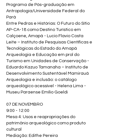
Programa de Pós-graduação em
Antropologia/Universidade Federal do
Pará
Entre Pedras e Histórias: O Futuro do Sítio
AP-CA-18 como Destino Turístico em
Calçoene, Amapá - Lucio Flavio Costa
Leite – Instituto de Pesquisas Científicas e
Tecnológicas do Estado do Amapá
Arqueologia e Educação em prol do
Turismo em Unidades de Conservação -
Eduardo Kazuo Tamanaha – Instituto de
Desenvolvimento Sustentável Mamirauá
Arqueologia e inclusão: o catálogo
arqueológico acessível - Helena Lima -
Museu Paraense Emílio Goeldi
07 DE NOVEMBRO
9:00 - 12:00
Mesa 4: Usos e reapropriações do
patrimônio arqueológico como produto
cultural
Mediação: Edithe Pereira